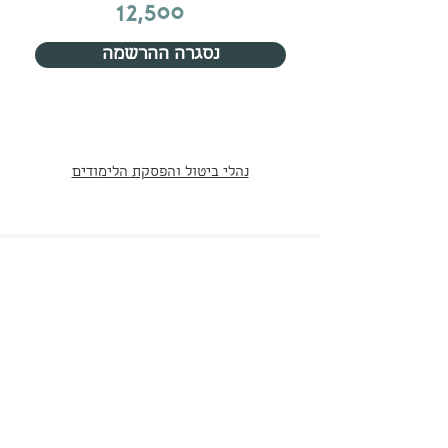
12,500
נסגרה ההרשמה
נהלי ביטול והפסקת הלימודים
טלפון:
052-5438064
capsula@mta.ac.il
אימייל:
הצהרת נגישות
מדיניות פרטיות